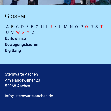
Glossar
A
B
C
D
E
F
G
H
I
J
K
L
M
N
O
P
Q
R
S
T
U
V
W
X
Y
Z
Barlowlinse
Bewegungshaufen
Big Bang
Sternwarte Aachen
Am Hangeweiher 23
52068 Aachen
info@sternwarte-aachen.de