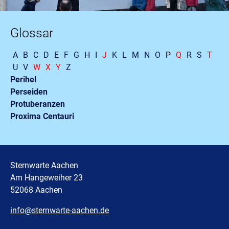
Glossar
A
B
C
D
E
F
G
H
I
J
K
L
M
N
O
P
Q
R
S
T
U
V
W
X
Y
Z
Perihel
Perseiden
Protuberanzen
Proxima Centauri
Sternwarte Aachen
Am Hangeweiher 23
52068 Aachen
info@sternwarte-aachen.de