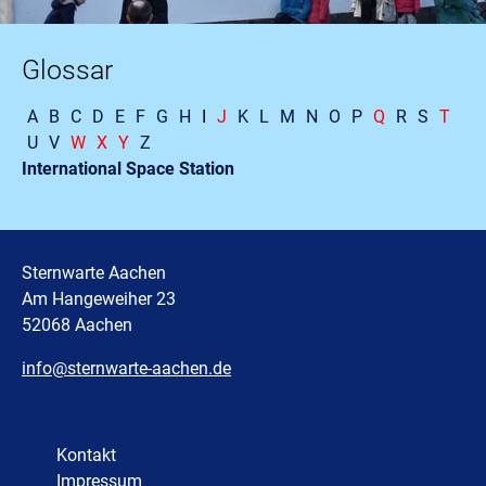
Glossar
A
B
C
D
E
F
G
H
I
J
K
L
M
N
O
P
Q
R
S
T
U
V
W
X
Y
Z
International Space Station
Sternwarte Aachen
Am Hangeweiher 23
52068 Aachen
info@sternwarte-aachen.de
Kontakt
Impressum